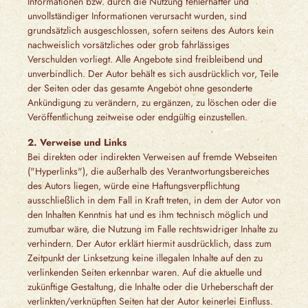
Informationen bzw. durch die Nutzung fehlerhafter und
unvollständiger Informationen verursacht wurden, sind
grundsätzlich ausgeschlossen, sofern seitens des Autors kein
nachweislich vorsätzliches oder grob fahrlässiges
Verschulden vorliegt. Alle Angebote sind freibleibend und
unverbindlich. Der Autor behält es sich ausdrücklich vor, Teile
der Seiten oder das gesamte Angebot ohne gesonderte
Ankündigung zu verändern, zu ergänzen, zu löschen oder die
Veröffentlichung zeitweise oder endgültig einzustellen.
2. Verweise und Links
Bei direkten oder indirekten Verweisen auf fremde Webseiten
("Hyperlinks"), die außerhalb des Verantwortungsbereiches
des Autors liegen, würde eine Haftungsverpflichtung
ausschließlich in dem Fall in Kraft treten, in dem der Autor von
den Inhalten Kenntnis hat und es ihm technisch möglich und
zumutbar wäre, die Nutzung im Falle rechtswidriger Inhalte zu
verhindern. Der Autor erklärt hiermit ausdrücklich, dass zum
Zeitpunkt der Linksetzung keine illegalen Inhalte auf den zu
verlinkenden Seiten erkennbar waren. Auf die aktuelle und
zukünftige Gestaltung, die Inhalte oder die Urheberschaft der
verlinkten/verknüpften Seiten hat der Autor keinerlei Einfluss.