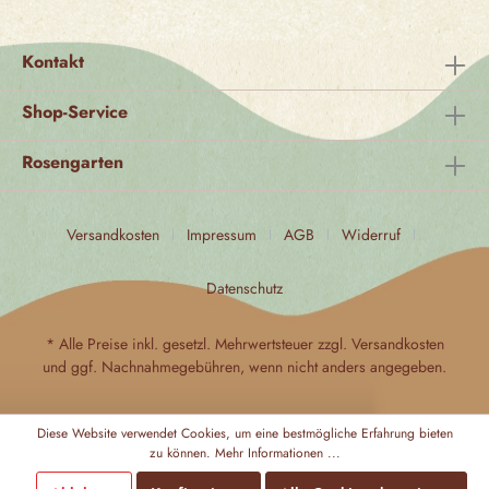
Kontakt
Shop-Service
Rosengarten
Versandkosten
Impressum
AGB
Widerruf
Datenschutz
* Alle Preise inkl. gesetzl. Mehrwertsteuer zzgl.
Versandkosten
und ggf. Nachnahmegebühren, wenn nicht anders angegeben.
Diese Website verwendet Cookies, um eine bestmögliche Erfahrung bieten
zu können.
Mehr Informationen ...