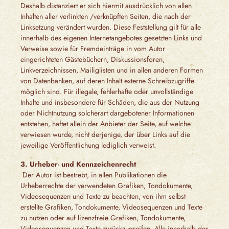
Deshalb distanziert er sich hiermit ausdrücklich von allen
Inhalten aller verlinkten /verknüpften Seiten, die nach der
Linksetzung verändert wurden. Diese Feststellung gilt für alle
innerhalb des eigenen Internetangebotes gesetzten Links und
Verweise sowie für Fremdeinträge in vom Autor
eingerichteten Gästebüchern, Diskussionsforen,
Linkverzeichnissen, Mailiglisten und in allen anderen Formen
von Datenbanken, auf deren Inhalt externe Schreibzugriffe
möglich sind. Für illegale, fehlerhafte oder unvollständige
Inhalte und insbesondere für Schäden, die aus der Nutzung
oder Nichtnutzung solcherart dargebotener Informationen
entstehen, haftet allein der Anbieter der Seite, auf welche
verwiesen wurde, nicht derjenige, der über Links auf die
jeweilige Veröffentlichung lediglich verweist.
3. Urheber- und Kennzeichenrecht
Der Autor ist bestrebt, in allen Publikationen die
Urheberrechte der verwendeten Grafiken, Tondokumente,
Videosequenzen und Texte zu beachten, von ihm selbst
erstellte Grafiken, Tondokumente, Videosequenzen und Texte
zu nutzen oder auf lizenzfreie Grafiken, Tondokumente,
Videosequenzen und Texte zurückzugreifen. Alle innerhalb des